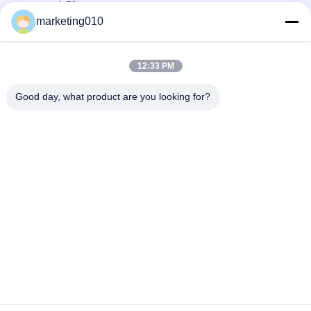
matanza 1.79rpm
marketing010
Correa eslabonada telescópica hidráulica Crane With Lifting
Capacity de SQ1000A 100 toneladas
12:33 PM
Grúa de correa eslabonada hidráulica telescópica SQ250A 37
Ton Lattice Boom Crane con precio bajo en venta
Good day, what product are you looking for?
Categorías Populares
Todos
Triturador Hidráulico 
Plataformas De 
De La Pila
Perforación 
Rotatoria
Núcleo Plataforma 
Equipo Del CFA
De Perforación
Plataforma De 
Rotor De La Cubierta
Perforación De 
Pozos
Taladros Hidráulicos 
Desarenador
De Cadenas