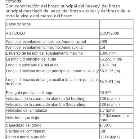
cómoda.
Con combinación del brazo principal del heavey, del brazo
principal mezclado del peso, del brazo auxiliar y del brazo de la
torre la vice y del marco del brazo.
Datos técnicos
ARTÍCULO
CQUY2600
Weiht de levantamiento máximo: Auge principal
260t
Weiht de levantamiento máximo: Auge auxiliar
25t
Esfuerzo de torsión de levantamiento máximo
1300 (t.m)
La longitud principal del auge
15.2-90.4 (m)
Longitud auxiliany fija del auge
13-36 (m)
Longitud máxima del auge principal de boom+auxiliary
66.2+36 (m)
Longitud máxima del auge auxiliar de la torre principal
54.2+61 (m)
de boom+
El ángulo principal del auge
30-80º
Velocidad de la cuerda de alambre (el hositing)
136 (m/min)
Velocidad de la cuerda de alambre (Dscending)
136 (m/min)
velocidad de la matanza
1,7 (r/min)
1,2 (kilómetro por
Velocidad que viaja
hora)
Capacidad del grado
el 30%
Calidad del contrapeso
88t
Poner a tierra la presión
0,114 (Mpa)