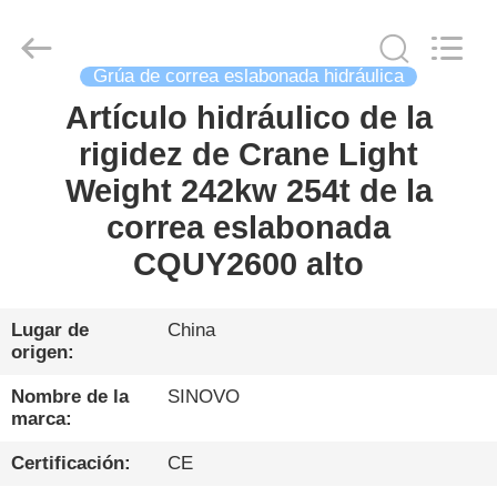
Sinovo
International
&
Sinovo
Heavy
Grúa de correa eslabonada hidráulica
Industry
Co.Ltd..
All
Artículo hidráulico de la
HOGAR
Rights
Reserved.
rigidez de Crane Light
PRODUCTOS
Weight 242kw 254t de la
correa eslabonada
VR
CQUY2600 alto
SHOW
Lugar de
China
origen:
SOBRE
NOSOTROS
Nombre de la
SINOVO
marca:
VIAJE
Certificación:
CE