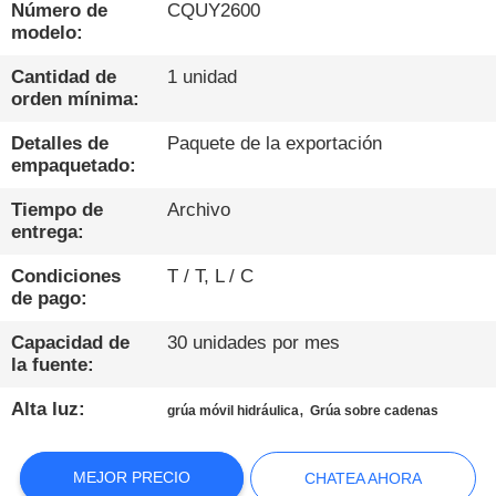
DE
Número de
CQUY2600
modelo:
LA
FÁBRICA
Cantidad de
1 unidad
orden mínima:
Detalles de
Paquete de la exportación
CONTROL
empaquetado:
DE
Tiempo de
Archivo
CALIDAD
entrega:
Condiciones
T / T, L / C
ÉNTRENOS
de pago:
EN
Capacidad de
30 unidades por mes
CONTACTO
la fuente:
CON
Alta luz:
,
grúa móvil hidráulica
Grúa sobre cadenas
CHATEA
MEJOR PRECIO
CHATEA AHORA