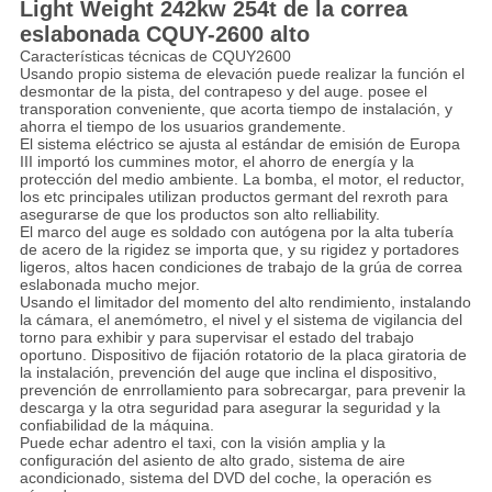
Light Weight 242kw 254t de la correa
eslabonada CQUY-2600 alto
Características técnicas de CQUY2600
Usando propio sistema de elevación puede realizar la función el
desmontar de la pista, del contrapeso y del auge. posee el
transporation conveniente, que acorta tiempo de instalación, y
ahorra el tiempo de los usuarios grandemente.
El sistema eléctrico se ajusta al estándar de emisión de Europa
III importó los cummines motor, el ahorro de energía y la
protección del medio ambiente. La bomba, el motor, el reductor,
los etc principales utilizan productos germant del rexroth para
asegurarse de que los productos son alto relliability.
El marco del auge es soldado con autógena por la alta tubería
de acero de la rigidez se importa que, y su rigidez y portadores
ligeros, altos hacen condiciones de trabajo de la grúa de correa
eslabonada mucho mejor.
Usando el limitador del momento del alto rendimiento, instalando
la cámara, el anemómetro, el nivel y el sistema de vigilancia del
torno para exhibir y para supervisar el estado del trabajo
oportuno. Dispositivo de fijación rotatorio de la placa giratoria de
la instalación, prevención del auge que inclina el dispositivo,
prevención de enrrollamiento para sobrecargar, para prevenir la
descarga y la otra seguridad para asegurar la seguridad y la
confiabilidad de la máquina.
Puede echar adentro el taxi, con la visión amplia y la
configuración del asiento de alto grado, sistema de aire
acondicionado, sistema del DVD del coche, la operación es