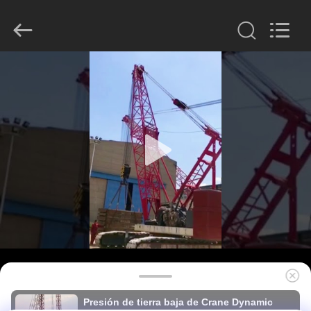
derlandse
ληνικά
日
本語
한국
العرب
हिन्दी
Türkçe
HOGAR
ndonesia
iếng Việt
ไทย
বাংলা
فارسی
PRODUCTOS
Polski
VR
Porcelana
Bueno
SHOW
Calidad
Triturador
hidráulico
de
la
pila
SOBRE
Proveedor.
Copyright
NOSOTROS
©
2010
-
2026
Beijing
Sinovo
VIAJE
International
Presión de tierra baja de Crane Dynamic
&
Sinovo