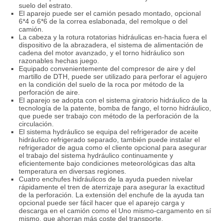
suelo del estrato.
El aparejo puede ser el camión pesado montado, opcional
6*4 o 6*6 de la correa eslabonada, del remolque o del
camión.
La cabeza y la rotura rotatorias hidráulicas en-hacia fuera el
dispositivo de la abrazadera, el sistema de alimentación de
cadena del motor avanzado, y el torno hidráulico son
razonables hechas juego.
Equipado convenientemente del compresor de aire y del
martillo de DTH, puede ser utilizado para perforar el agujero
en la condición del suelo de la roca por método de la
perforación de aire.
El aparejo se adopta con el sistema giratorio hidráulico de la
tecnología de la patente, bomba de fango, el torno hidráulico,
que puede ser trabajo con método de la perforación de la
circulación.
El sistema hydráulico se equipa del refrigerador de aceite
hidráulico refrigerado separado, también puede instalar el
refrigerador de agua como el cliente opcional para asegurar
el trabajo del sistema hydráulico continuamente y
eficientemente bajo condiciones meteorológicas das alta
temperatura en diversas regiones.
Cuatro enchufes hidráulicos de la ayuda pueden nivelar
rápidamente el tren de aterrizaje para asegurar la exactitud
de la perforación. La extensión del enchufe de la ayuda tan
opcional puede ser fácil hacer que el aparejo carga y
descarga en el camión como el Uno mismo-cargamento en sí
mismo, que ahorran más coste del transporte.