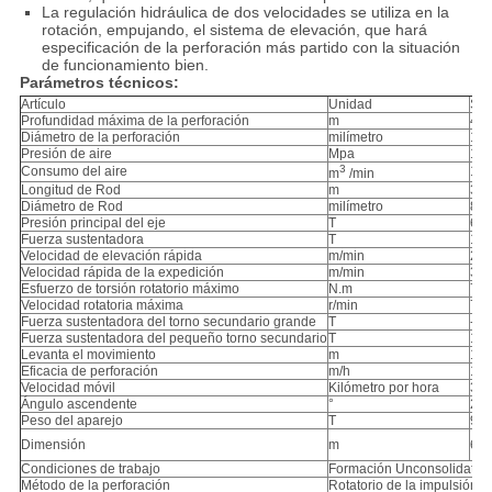
La regulación hidráulica de dos velocidades se utiliza en la
rotación, empujando, el sistema de elevación, que hará
especificación de la perforación más partido con la situación
de funcionamiento bien.
Parámetros técnicos:
Artículo
Unidad
SN
Profundidad máxima de la perforación
m
40
Diámetro de la perforación
milímetro
105
Presión de aire
Mpa
1.2
3
Consumo del aire
16-
m
/min
Longitud de Rod
m
3
Diámetro de Rod
milímetro
89/
Presión principal del eje
T
6
Fuerza sustentadora
T
18
Velocidad de elevación rápida
m/min
20
Velocidad rápida de la expedición
m/min
32
Esfuerzo de torsión rotatorio máximo
N.m
700
Velocidad rotatoria máxima
r/min
75/
Fuerza sustentadora del torno secundario grande
T
-
Fuerza sustentadora del pequeño torno secundario
T
1,5
Levanta el movimiento
m
1,6
Eficacia de perforación
m/h
10-
Velocidad móvil
Kilómetro por hora
3
Ángulo ascendente
°
21
Peso del aparejo
T
9,9
Dimensión
m
6.4
Condiciones de trabajo
Formación Unconsolidated 
Método de la perforación
Rotatorio de la impulsión su