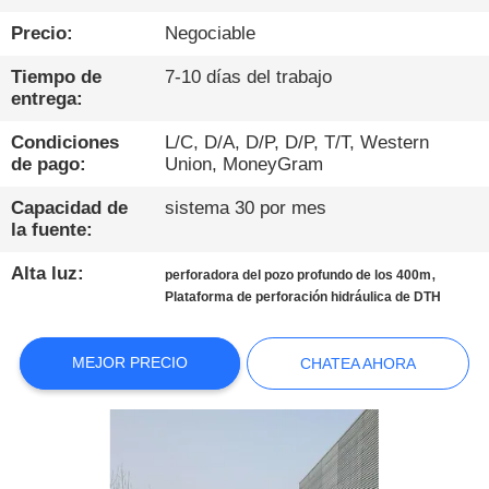
DE
Precio:
Negociable
LA
FÁBRICA
Tiempo de
7-10 días del trabajo
entrega:
CONTROL
Condiciones
L/C, D/A, D/P, D/P, T/T, Western
de pago:
Union, MoneyGram
DE
Capacidad de
sistema 30 por mes
CALIDAD
la fuente:
Alta luz:
,
perforadora del pozo profundo de los 400m
ÉNTRENOS
Plataforma de perforación hidráulica de DTH
EN
CONTACTO
MEJOR PRECIO
CHATEA AHORA
CON
CHATEA