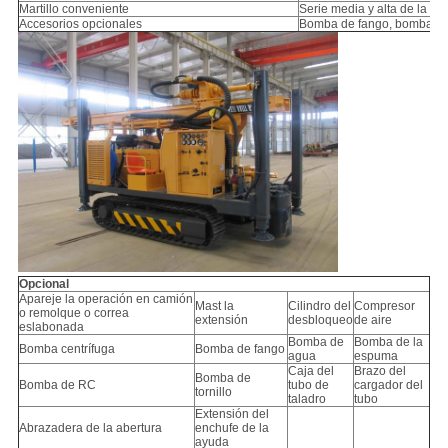
Martillo conveniente
Serie media y alta de la pr
Accesorios opcionales
Bomba de fango, bomba de 
Opcional
Apareje la operación en camión
Mast la
Cilindro del
Compresor
o remolque o correa
extensión
desbloqueo
de aire
eslabonada
Bomba de
Bomba de la
Bomba centrífuga
Bomba de fango
agua
espuma
Caja del
Brazo del
Bomba de
Bomba de RC
tubo de
cargador del
tornillo
taladro
tubo
Extensión del
Abrazadera de la abertura
enchufe de la
ayuda