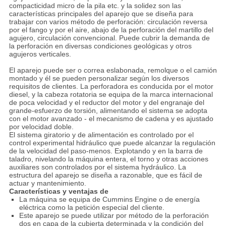
compacticidad micro de la pila etc. y la solidez son las
características principales del aparejo que se diseña para
trabajar con varios método de perforación: circulación reversa
por el fango y por el aire, abajo de la perforación del martillo del
agujero, circulación convencional. Puede cubrir la demanda de
la perforación en diversas condiciones geológicas y otros
agujeros verticales.
El aparejo puede ser o correa eslabonada, remolque o el camión
montado y él se pueden personalizar según los diversos
requisitos de clientes. La perforadora es conducida por el motor
diesel, y la cabeza rotatoria se equipa de la marca internacional
de poca velocidad y el reductor del motor y del engranaje del
grande-esfuerzo de torsión, alimentando el sistema se adopta
con el motor avanzado - el mecanismo de cadena y es ajustado
por velocidad doble.
El sistema giratorio y de alimentación es controlado por el
control experimental hidráulico que puede alcanzar la regulación
de la velocidad del paso-menos. Explotando y en la barra de
taladro, nivelando la máquina entera, el torno y otras acciones
auxiliares son controlados por el sistema hydráulico. La
estructura del aparejo se diseña a razonable, que es fácil de
actuar y mantenimiento.
Características y ventajas de
La máquina se equipa de Cummins Engine o de energía
eléctrica como la petición especial del cliente.
Este aparejo se puede utilizar por método de la perforación
dos en capa de la cubierta determinada y la condición del