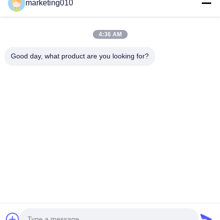
marketing010
4:36 AM
plataforma de perforación montada camión
Good day, what product are you looking for?
plataforma de perforación portátil del pozo de agua
plataformas de perforación geotérmicas
Obtenga el mejor precio por
Perforadora del pozo profundo
de los 400m
Charlar