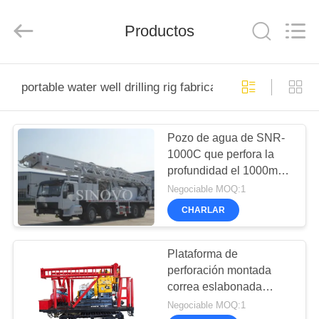
derlandse
ληνικά
日
Productos
本語
한국
العرب
हिन्दी
Türkçe
HOGAR
ndonesia
iếng Việt
portable water well drilling rig fabricación en línea
ไทย
বাংলা
فارسی
PRODUCTOS
Polski
Pozo de agua de SNR-
1000C que perfora la
VR
Porcelana
profundidad el 1000m
Bueno
SHOW
Calidad
de Rig Drilling Capacity
Negociable MOQ:1
Triturador
hidráulico
Aperture 500m m
de
CHARLAR
la
pila
SOBRE
Proveedor.
Copyright
NOSOTROS
©
Plataforma de
2010
-
perforación montada
2026
Beijing
correa eslabonada
Sinovo
VIAJE
International
multifuncional del pozo
Negociable MOQ:1
&
Sinovo