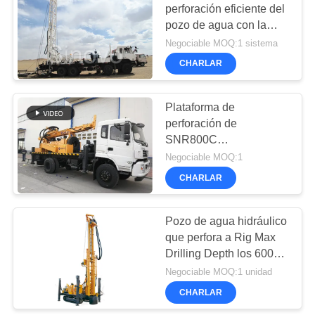
perforación eficiente del
pozo de agua con la
profundidad los 200m de
Negociable MOQ:1 sistema
la perforación 100
CHARLAR
kilovatios
Plataforma de
perforación de
SNR800C
Waterwell/plataforma de
Negociable MOQ:1
perforación hidráulica
CHARLAR
llena bien profunda del
pozo de agua de la
eficacia alta de la
Pozo de agua hidráulico
perforadora
que perfora a Rig Max
Drilling Depth los 600m
con el compresor de aire
Negociable MOQ:1 unidad
o la bomba de fango
CHARLAR