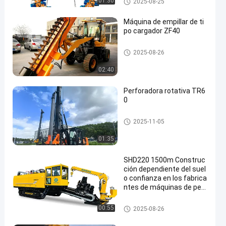
01:30
2025-08-25
s
Máquina de empillar de ti
po cargador ZF40
Plataforma hidráulica de pilote
2025-08-26
s
02:40
Perforadora rotativa TR6
0
plataformas de perforación rot
2025-11-05
atoria
01:35
SHD220 1500m Construc
ción dependiente del suel
o confianza en los fabrica
ntes de máquinas de perf
oración direccional horizo
ntal
Equipos de Perforación Horizo
00:55
2025-08-26
ntal Perforación Direccional