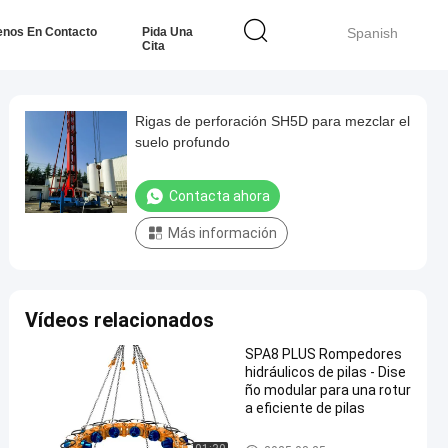
enos En Contacto
Pida Una
Spanish
Cita
Rigas de perforación SH5D para mezclar el
suelo profundo
Contacta ahora
Más información
Vídeos relacionados
SPA8 PLUS Rompedores
hidráulicos de pilas - Dise
ño modular para una rotur
a eficiente de pilas
Plataforma hidráulica de pilote