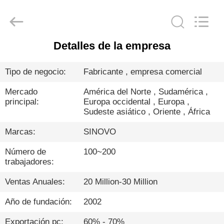
derlandse
ληνικά
日
本語
한국
العرب
हिन्दी
Türkçe
Detalles de la empresa
HOGAR
ndonesia
iếng Việt
ไทย
বাংলা
Tipo de negocio:
Fabricante , empresa comercial
فارسی
PRODUCTOS
Polski
Mercado
América del Norte , Sudamérica ,
principal:
Europa occidental , Europa ,
Sudeste asiático , Oriente , África
VR
Porcelana
Bueno
SHOW
Calidad
Marcas:
SINOVO
Triturador
hidráulico
de
Número de
100~200
la
pila
SOBRE
trabajadores:
Proveedor.
Copyright
NOSOTROS
©
Ventas Anuales:
20 Million-30 Million
2010
-
2026
Beijing
Año de fundación:
2002
Sinovo
VIAJE
International
&
Exportación pc:
60% - 70%
Sinovo