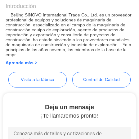
AHORA
& Sinovo Heavy Industry
Introducción
Beijing SINOVO International Trade Co., Ltd. es un proveedor
Co.Ltd.
profesional de equipos y soluciones de maquinaria de
COMPANY
construcción, especializado en el campo de la maquinaria de
construcción,equipo de exploración, agente de productos de
NEWS
importación y exportación y consultoría de proyectos de
construcción, ha estado sirviendo a los proveedores mundiales
de maquinaria de construcción y industria de exploración. Ya a
principios de los años noventa, los miembros de la base de la
MAPA
empr
DEL
Aprenda más >
SITIO
Visita a la fábrica
Control de Calidad
POLÍTICA
DE
Deja un mensaje
PRIVACIDAD
¡Te llamaremos pronto!