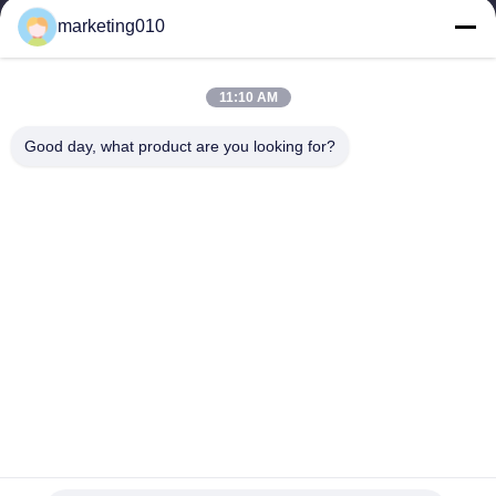
marketing010
11:10 AM
Good day, what product are you looking for?
Categorías Populares
Todos
Triturador Hidráulico 
Plataformas De 
De La Pila
Perforación 
Rotatoria
Núcleo Plataforma 
Equipo Del CFA
De Perforación
Plataforma De 
Rotor De La Cubierta
Perforación De 
Pozos
Taladros Hidráulicos 
Desarenador
De Cadenas