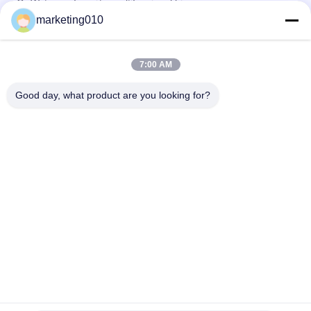
Or Water perforación multifuncional bien
marketing010
plataformas de perforación móviles del ancla del diámetro de
la profundidad 110m m del 100m
7:00 AM
correa de cadena de la perforadora del ancla del diámetro de
la profundidad 220m m de los 20m
Good day, what product are you looking for?
Categorías Populares
Todos
Triturador Hidráulico 
Plataformas De 
De La Pila
Perforación 
Rotatoria
Núcleo Plataforma 
Equipo Del CFA
De Perforación
Plataforma De 
Rotor De La Cubierta
Perforación De 
Pozos
Taladros Hidráulicos 
Desarenador
De Cadenas