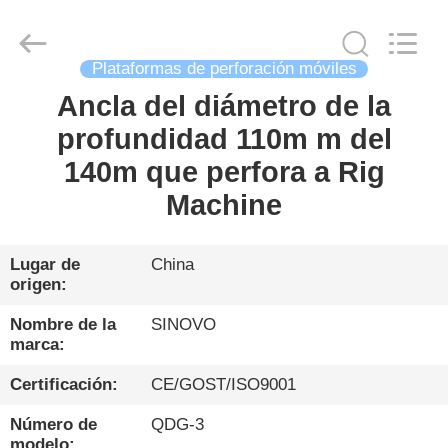
Sinovo
International
&
Sinovo
Heavy
Plataformas de perforación móviles
Industry
Co.Ltd..
All
Ancla del diámetro de la
HOGAR
Rights
Reserved.
profundidad 110m m del
PRODUCTOS
140m que perfora a Rig
Machine
VR
SHOW
Lugar de
China
origen:
SOBRE
Nombre de la
SINOVO
marca:
NOSOTROS
Certificación:
CE/GOST/ISO9001
VIAJE
Número de
QDG-3
modelo: