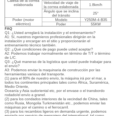
Calesa de la correa
Velocidad de viaje de
eslabonada
1.8km/h
la correa eslabonada
Ángulo que se inclina
25°
del tránsito
Poder (motor
Modelo
Y250M-4-B35
eléctrico)
Poder
55KW
FAQ
Q1: ¿Usted arreglará la instalación y el entrenamiento?
A1: Sí, nuestros ingenieros profesionales dirigirán en la
instalación y encargar en el sitio y proporcionarán el
entrenamiento técnico también.
Q2: ¿Qué condiciones de pago puede usted aceptar?
A2: Podemos trabajar normalmente en término de T/T o término
de L/C.
Q3: ¿Qué maneras de la logística que usted puede trabajar para
el envío?
A3: Podemos enviar la maquinaria de construcción por las
herramientas vanious del transporte.
(1) para el 80% de nuestro envío, la máquina irá por el mar, a
todos los continentes principales tales como África, Suramérica,
Medio Oriente,
Oceanía y Asia sudoriental etc, por el envase o el transbordo
rodado/el envío a granel.
(2) para los condados interiores de la vecindad de China, tales
como Rusia, Mongolia Turkmenistán etc., podemos enviar las
máquinas por el camino o el ferrocarril.
(3) para los recambios ligeros en demanda urgente, podemos
enviarla por servicio de mensajero del intemational, tal como