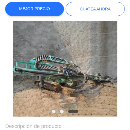
AHORA
MEJOR PRECIO
CHATEA AHORA
COMPANY
NEWS
MAPA
DEL
SITIO
POLÍTICA
DE
PRIVACIDAD
Descripción de producto