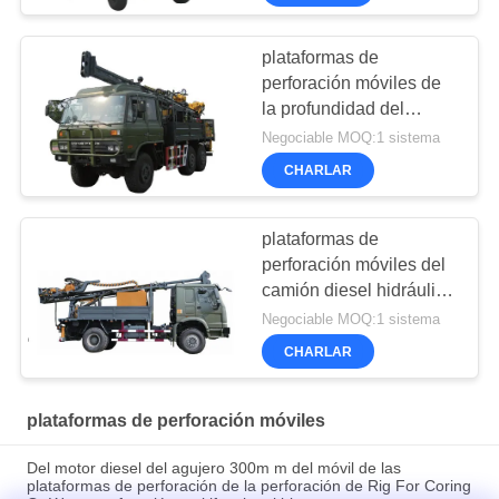
plataformas de
perforación móviles de
la profundidad del
diámetro el 1000m de
Negociable MOQ:1 sistema
132kw 56m m
CHARLAR
plataformas de
perforación móviles del
camión diesel hidráulico
3070Nm del 1300m
Negociable MOQ:1 sistema
CHARLAR
plataformas de perforación móviles
Del motor diesel del agujero 300m m del móvil de las
plataformas de perforación de la perforación de Rig For Coring