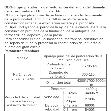
QDG-3 tipo plataforma de perforación del ancla del diámetro
de la profundidad 110m m del 140m
QDG-3 el tipo plataforma de perforación del ancla del diámetro
de la profundidad 110m m del 140m se utiliza para la
construcción urbana, la explotación minera y el propósito
múltiple, incluyendo el perno de la ayuda de la cuesta lateral a la
construcción profunda de la fundación, de la autopista, del
ferrocarril, del depósito y de la presa.
Para consolidar el túnel, el bastidor subterráneos, construcción
del tejado del tubo, y pretensar la construcción de la fuerza al
puente del gran escala.
Parámetros técnicos
Aparejo principal de perforación de la
Modelo
impulsión hidráulica
Profundidad de
los 20-140m
perforación
Diámetro de
Parámetros
300-110m m
perforación
fundamentales
4300*1700*2000m
Dimensión total
m
Peso total
4400kg
0-84rpm
3400Nm
Velocidad
Velocidad de la unidad
0-
2700Nm
de la rotación y
128rpm
esfuerzo de torsión
De poca
0-42rpm
6800Nm
velocidad
0-64rpm
5400Nm