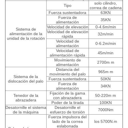
solo cilindro,
Tipo
correa de cadena
Fuerza sustentadora
63KN
Fuerza de
35KN
alimentación
Velocidad de elevación
0-4.6m/min
Sistema de
Velocidad de elevación
alimentación de la
32m/min
rápida
unidad de la rotación
Velocidad de
0-6.2m/min
alimentación
Velocidad de
45m/min
alimentación rápida
Movimiento de
2700m m
alimentación
Distancia del
965m m
movimiento del palo
Sistema de la
Fuerza sustentadora
50KN
dislocación del palo
Fuerza de
34KN
alimentación
Fijación de la gama
Tenedor de la
50-220m m
con abrazadera
abrazadera
Poder de la tirada
100KN
Desatornille el sistema
Desatornille el
7000Nm
de la máquina
esfuerzo de torsión
Fuerza impulsora del
lado de la correa
los 5700N.m
eslabonada