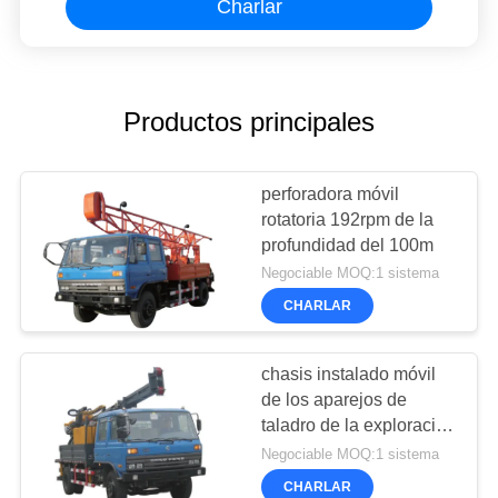
Charlar
Productos principales
perforadora móvil
rotatoria 192rpm de la
profundidad del 100m
Negociable MOQ:1 sistema
CHARLAR
chasis instalado móvil
de los aparejos de
taladro de la exploración
sísmica de 480m m del
Negociable MOQ:1 sistema
camión diesel
CHARLAR