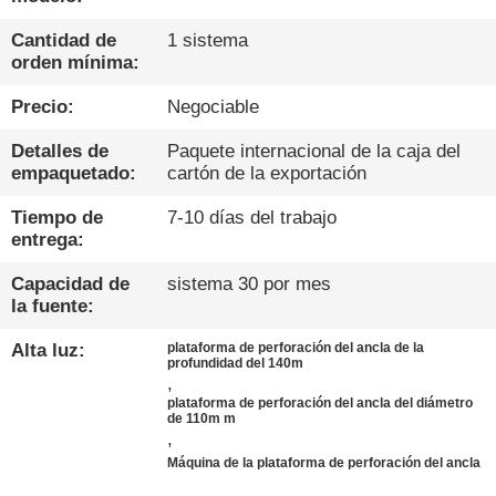
DE
LA
Cantidad de
1 sistema
orden mínima:
FÁBRICA
Precio:
Negociable
CONTROL
Detalles de
Paquete internacional de la caja del
empaquetado:
cartón de la exportación
DE
CALIDAD
Tiempo de
7-10 días del trabajo
entrega:
Capacidad de
sistema 30 por mes
ÉNTRENOS
la fuente:
EN
Alta luz:
plataforma de perforación del ancla de la
CONTACTO
profundidad del 140m
,
CON
plataforma de perforación del ancla del diámetro
de 110m m
,
Máquina de la plataforma de perforación del ancla
CHATEA