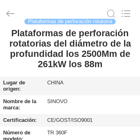
Sinovo
International
&
Sinovo
Heavy
Plataformas de perforación rotatoria
Industry
Co.Ltd..
All
Plataformas de perforación
HOGAR
Rights
Reserved.
rotatorias del diámetro de la
PRODUCTOS
profundidad los 2500Mm de
261kW los 88m
VR
SHOW
Lugar de
CHINA
origen:
SOBRE
Nombre de la
SINOVO
marca:
NOSOTROS
Certificación:
CE/GOST/ISO9001
VIAJE
Número de
TR 360F
modelo: