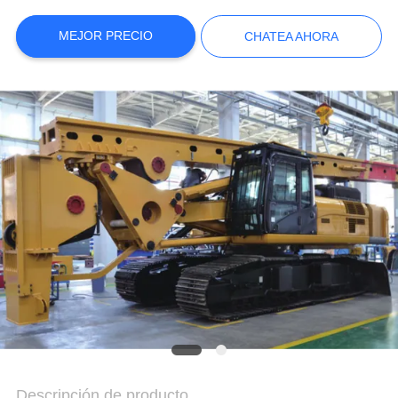
AHORA
MEJOR PRECIO
CHATEA AHORA
COMPANY
NEWS
MAPA
DEL
SITIO
POLÍTICA
DE
PRIVACIDAD
Descripción de producto