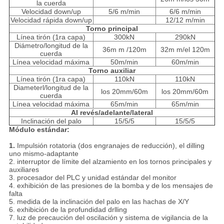
la cuerda
Velocidad down/up
5/6 m/min
6/6 m/min
Velocidad rápida down/up
12/12 m/min
Torno principal
Línea tirón (1ra capa)
300kN
290kN
Diámetro/longitud de la
36m m /120m
32m m/el 120m
cuerda
Línea velocidad máxima
50m/min
60m/min
Torno auxiliar
Línea tirón (1ra capa)
110kN
110kN
Diameterl/longitud de la
los 20mm/60m
los 20mm/60m
cuerda
Línea velocidad máxima
65m/min
65m/min
Al revés/adelante/lateral
Inclinación del palo
15/5/5
15/5/5
Módulo estándar:
1.
Impulsión rotatoria (dos engranajes de reducción), el dilling
uno mismo-adaptante
2. interruptor de límite del alzamiento en los tornos principales y
auxiliares
3. procesador del PLC y unidad estándar del monitor
4. exhibición de las presiones de la bomba y de los mensajes de
falta
5. medida de la inclinación del palo en las hachas de X/Y
6. exhibición de la profundidad drlling
7. luz de precaución del oscilación y sistema de vigilancia de la