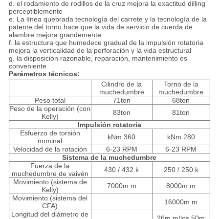
d. el rodamiento de rodillos de la cruz mejora la exactitud dilling
perceptiblemente
e. La línea quebrada tecnología del carrete y la tecnología de la
patente del torno hace que la vida de servicio de cuerda de
alambre mejora grandemente
f. la estructura que humedece gradual de la impulsión rotatoria
mejora la verticalidad de la perforación y la vida estructural
g. la disposición razonable, reparación, mantenimiento es
conveniente
Parámetros técnicos:
Cilindro de la
Torno de la
muchedumbre
muchedumbre
Peso total
71ton
68ton
Peso de la operación (con
83ton
81ton
Kelly)
Impulsión rotatoria
Esfuerzo de torsión
kNm 360
kNm
280
nominal
Velocidad de la rotación
6-23 RPM
6-23 RPM
Sistema de la muchedumbre
Fuerza de la
430 /
432 k
250 / 250 k
muchedumbre de vaivén
Movimiento (sistema de
7000m m
8000m m
Kelly)
Movimiento (sistema del
16000m m
CFA)
Longitud del diámetro de
26m m/los 50m