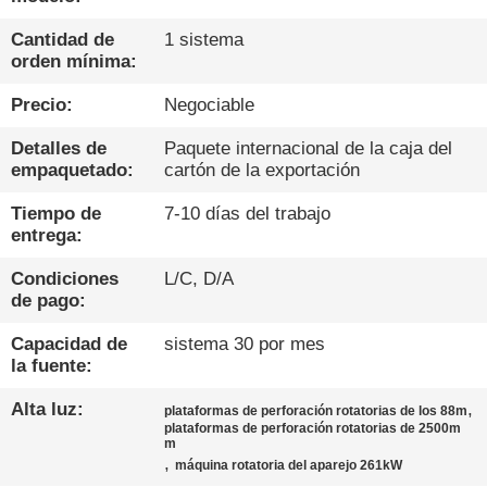
DE
LA
Cantidad de
1 sistema
orden mínima:
FÁBRICA
Precio:
Negociable
CONTROL
Detalles de
Paquete internacional de la caja del
empaquetado:
cartón de la exportación
DE
CALIDAD
Tiempo de
7-10 días del trabajo
entrega:
Condiciones
L/C, D/A
ÉNTRENOS
de pago:
EN
Capacidad de
sistema 30 por mes
CONTACTO
la fuente:
CON
Alta luz:
,
plataformas de perforación rotatorias de los 88m
plataformas de perforación rotatorias de 2500m
m
CHATEA
,
máquina rotatoria del aparejo 261kW