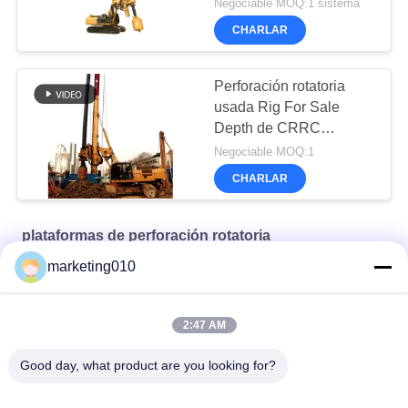
Negociable MOQ:1 sistema
CHARLAR
Perforación rotatoria
usada Rig For Sale
Depth de CRRC
TR250D los 80m
Negociable MOQ:1
CHARLAR
plataformas de perforación rotatoria
marketing010
Perforadora rotativa TR60
TR10 Máquina de perforación giratoria
2:47 AM
Máquina de perforación rotativa Tr35 eficiente
Good day, what product are you looking for?
Categorías Populares
Todos