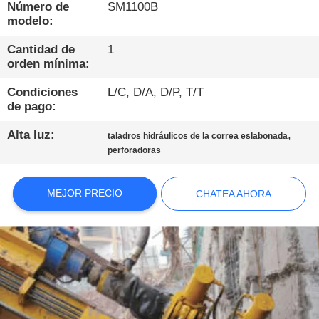
DE
Número de
SM1100B
modelo:
LA
FÁBRICA
Cantidad de
1
orden mínima:
Condiciones
L/C, D/A, D/P, T/T
CONTROL
de pago:
DE
Alta luz:
,
taladros hidráulicos de la correa eslabonada
CALIDAD
perforadoras
ÉNTRENOS
MEJOR PRECIO
CHATEA AHORA
EN
CONTACTO
CON
CHATEA