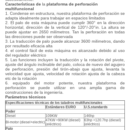
Características de
la
plataforma de perforación
multifuncional
1. Condense en estructura, nuestra plataforma de perforación se
adapta idealmente para trabajar en espacios limitados
2. El palo de esta máquina puede cumplir 360° en la dirección
horizontal, dirección de la vertical de 120°/-20°in. La altura se
puede ajustar en 2650 milímetros. Tan la perforación en todas
las direcciones puede ser observada
3. La traducción de palo puede alcanzar 3600 milímetros, dando
por resultado eficacia alta
4. el control fácil de esta máquina es alcanzado debido al uso
del regulador eléctrico
5. Las funciones incluyen la traducción y la rotación del pivote,
ajuste del ángulo inclinable del palo, coloca de nuevo del agujero
de perforación, presión del tirón-abajo que ajusta, levanta la
velocidad que ajusta, velocidad de rotación ajusta de la cabeza
etc de la rotación
6. equipado del motor potente, nuestra plataforma de
perforación se puede utilizar en una amplia gama de
construcciones de la ingeniería.
Parámetros técnicos
Especificaciones técnicas de los taladros multifuncionales
Estándares EURO
U.S.standards
Poder
Diesel
109KW
146hp
47KW +90KW (diesel)
63hp +120.7hp (diesel)
BI-motor (diesel+electric)
(eléctrico)
(eléctrico)
Palo