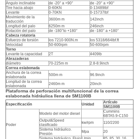
Ángulo inclinable
de -20° a +90°
de -20° a +90°
Tire hacia abajo
0-60KN
0-13489lbf
Levante
0-70KN
0-15737lbf
Movimiento de la
3600m m
142inch
traducción
Longitud del palo
6250m m
246inch
Rotación del palo
de -180°to +180°
de -180° a +180°
Cabeza rotatoria
Esfuerzo de torsión
los 7210-900N.m
los 5318/664lbf.ft
Velocidad
50-600rpm
50-600rpm
Torno
Levante la capacidad
2T
4409lb
Abrazaderas
diámetro
70-225m m
2.8-8.9inch
Correa eslabonada
Anchura de la correa
500m m
96.9inch
eslabonada
Longitud de la correa
2460m m
20inch
eslabonada
Plataforma de perforación multifuncional de la correa
eslabonada hidráulica llena de SM1100B
Artículo
Especificación
Unidad
SM1100B
Cummins
Modelo del motor diesel
6BTA5.9-C150
Output&Speed
kw/rpm
110/2200
Poder
clasificado
Sistema hidráulico.
Mpa
20
Presión
Sistema hidráulico. Flujo
L/min
85, 85, 30, 16