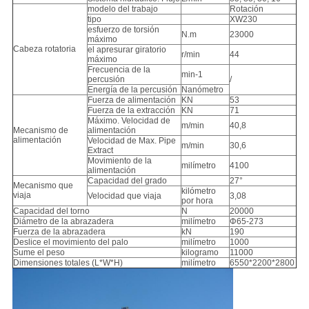
modelo del trabajo
Rotación
tipo
XW230
esfuerzo de torsión
N.m
23000
máximo
Cabeza rotatoria
el apresurar giratorio
r/min
44
máximo
Frecuencia de la
min-1
percusión
/
Energía de la percusión
Nanómetro
Fuerza de alimentación
KN
53
Fuerza de la extracción
KN
71
Máximo. Velocidad de
m/min
40,8
Mecanismo de
alimentación
alimentación
Velocidad de Max. Pipe
m/min
30,6
Extract
Movimiento de la
milímetro
4100
alimentación
Capacidad del grado
27°
Mecanismo que
kilómetro
viaja
Velocidad que viaja
3,08
por hora
Capacidad del torno
N
20000
Diámetro de la abrazadera
milímetro
Φ65-273
Fuerza de la abrazadera
kN
190
Deslice el movimiento del palo
milímetro
1000
Sume el peso
kilogramo
11000
Dimensiones totales (L*W*H)
milímetro
6550*2200*2800