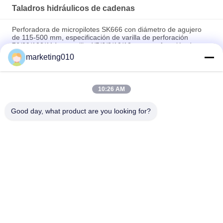
Taladros hidráulicos de cadenas
Perforadora de micropilotes SK666 con diámetro de agujero
de 115-500 mm, especificación de varilla de perforación
76/89/102/114 y martillo 4/5/6/8/10/12 para perforación de
ingeniería de alta precisión
marketing010
Perforadora de ingeniería hidráulica completa tipo oruga GM-
5B
10:26 AM
Perforadora de Jet-Grouting con Base Transitable SGZ-150S
Good day, what product are you looking for?
Categorías Populares
Todos
Triturador Hidráulico 
Plataformas De 
De La Pila
Perforación 
Rotatoria
Núcleo Plataforma 
Equipo Del CFA
De Perforación
Plataforma De 