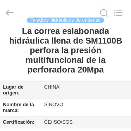
Sinovo
International
&
Sinovo
Heavy
Taladros hidráulicos de cadenas
Industry
Co.Ltd..
All
La correa eslabonada
HOGAR
Rights
Reserved.
hidráulica llena de SM1100B
PRODUCTOS
perfora la presión
multifuncional de la
VR
perforadora 20Mpa
SHOW
Lugar de
CHINA
origen:
SOBRE
NOSOTROS
Nombre de la
SINOVO
marca:
VIAJE
Certificación:
CE/ISO/SGS