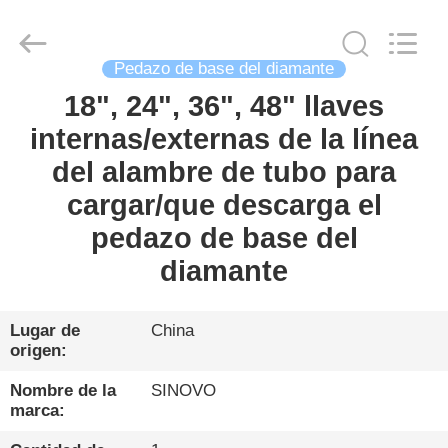
Sinovo
International
&
Sinovo
Heavy
Pedazo de base del diamante
Industry
Co.Ltd..
All
18", 24", 36", 48" llaves
HOGAR
Rights
Reserved.
internas/externas de la línea
PRODUCTOS
del alambre de tubo para
cargar/que descarga el
VR
pedazo de base del
SHOW
diamante
SOBRE
Lugar de
China
origen:
NOSOTROS
Nombre de la
SINOVO
marca:
VIAJE