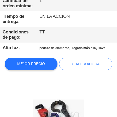
DE
Cantidad de
1
orden mínima:
LA
Tiempo de
EN LA ACCIÓN
FÁBRICA
entrega:
Condiciones
TT
CONTROL
de pago:
DE
Alta luz:
,
,
pedazo de diamante
llegado más allá
llave
CALIDAD
MEJOR PRECIO
CHATEA AHORA
ÉNTRENOS
EN
CONTACTO
CON
CHATEA