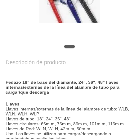
AHORA
COMPANY
NEWS
MAPA
DEL
Descripción de producto
SITIO
Pedazo 18" de base del diamante, 24", 36", 48" llaves
internas/externas de la línea del alambre de tubo para
POLÍTICA
cargar/que descarga
DE
Llaves
Llaves internas/externas de la línea del alambre de tubo: WLB,
PRIVACIDAD
WLN, WLH, WLP
Llaves de tubo: 18", 24", 36", 48"
Llaves circulares: 66m m, 76m m, 86m m, 101m m, 116m m
Llaves de Rod: WLN, WLH, 42m m, 50m m
Uso: Las llaves se utilizan para cargar/descargando o
apretando/que suelta los tubos.