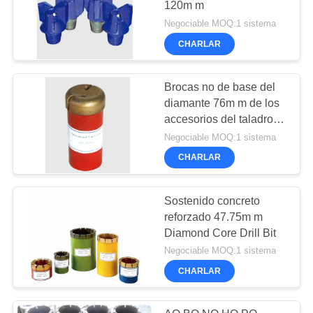
120m m
Negociable MOQ:1 sistema
CHARLAR
Brocas no de base del
diamante 76m m de los
accesorios del taladro
de base
Negociable MOQ:1 sistema
CHARLAR
Sostenido concreto
reforzado 47.75m m
Diamond Core Drill Bit
Negociable MOQ:1 sistema
CHARLAR