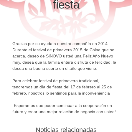
DE
fiesta
Heavy
Industry
LA
Co.Ltd..
All
Rights
FÁBRICA
Reserved.
CONTROL
Gracias por su ayuda a nuestra compañía en 2014.
DE
Durante el festival de primavera 2015 de China que se
acerca, deseo de SINOVO usted una Feliz Año Nuevo
CALIDAD
muy, desea que la familia entera disfruta de felicidad, le
desea una buena suerte en el año que viene.
ÉNTRENOS
Para celebrar festival de primavera tradicional,
EN
tendremos un día de fiesta del 17 de febrero al 25 de
febrero, nosotros lo sentimos para la inconveniencia
CONTACTO
CON
¡Esperamos que poder continuar a la cooperación en
futuro y crear una mejor relación de negocio con usted!
CHATEA
Noticias relacionadas