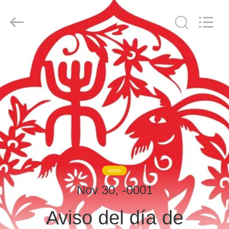
derlandse
ληνικά
日
本語
한국
العرب
हिन्दी
Türkçe
HOGAR
ndonesia
iếng Việt
ไทย
বাংলা
فارسی
PRODUCTOS
Polski
VR
Porcelana
Bueno
SHOW
Calidad
Triturador
hidráulico
de
la
pila
SOBRE
Proveedor.
NEWS
Copyright
NOSOTROS
©
2010
Nov 30, -0001
-
2026
Beijing
Aviso del día de
Sinovo
VIAJE
International
&
Sinovo