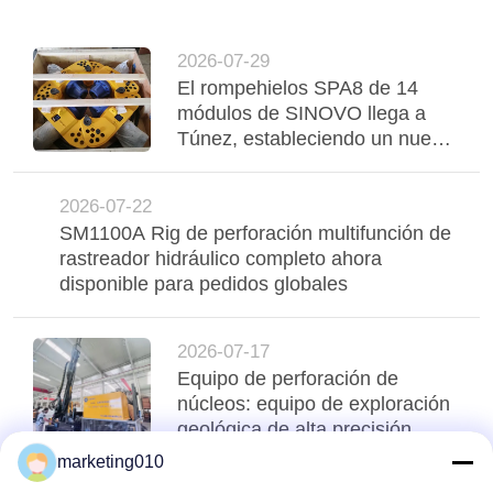
AHORA
2026-07-29
COMPANY
El rompehielos SPA8 de 14
NEWS
módulos de SINOVO llega a
Túnez, estableciendo un nuevo
punto de referencia para la
MAPA
eficiencia de los cimientos
2026-07-22
DEL
SM1100A Rig de perforación multifunción de
SITIO
rastreador hidráulico completo ahora
disponible para pedidos globales
POLÍTICA
2026-07-17
DE
Equipo de perforación de
PRIVACIDAD
núcleos: equipo de exploración
geológica de alta precisión,
extracción de núcleos
marketing010
profesional y pruebas SPT, todo