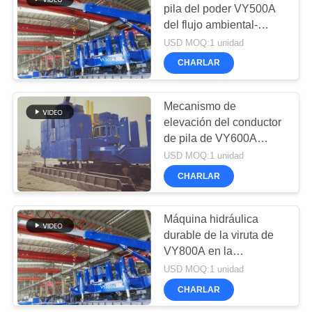
pila del poder VY500A
del flujo ambiental-
amistosa
USD MOQ:1 unidad
CHARLAR
Mecanismo de
elevación del conductor
de pila de VY600A
cuatro estáticos
USD MOQ:1 unidad
silenciosos hidráulicos
CHARLAR
Máquina hidráulica
durable de la viruta de
VY800A en la
construcción urbana
USD MOQ:1 unidad
costera
CHARLAR