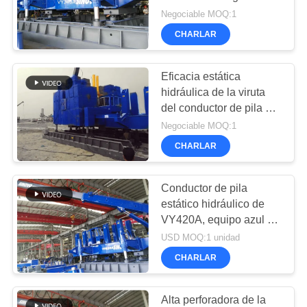
AHORA
VY240A PARA la vieja
Negociable MOQ:1
transformación de la pila
CHARLAR
COMPANY
NEWS
Eficacia estática
hidráulica de la viruta
del conductor de pila de
MAPA
la confiabilidad VY320A
Negociable MOQ:1
DEL
alta
CHARLAR
SITIO
Conductor de pila
POLÍTICA
estático hidráulico de
VY420A, equipo azul de
DE
la perforación de la pila
USD MOQ:1 unidad
PRIVACIDAD
de SINOVO
CHARLAR
Alta perforadora de la