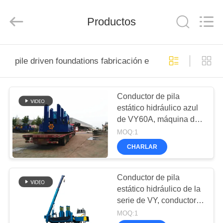
derlandse
ληνικά
日
Productos
本語
한국
العرب
हिन्दी
Türkçe
HOGAR
ndonesia
iếng Việt
pile driven foundations fabricación en línea
ไทย
বাংলা
فارسی
PRODUCTOS
Polski
Conductor de pila
estático hidráulico azul
VR
Porcelana
de VY60A, máquina de
Bueno
SHOW
Calidad
la fundación de pila con
MOQ:1
Triturador
hidráulico
la pila rápida de la
de
CHARLAR
la
conducción de pila
pila
SOBRE
Proveedor.
Copyright
NOSOTROS
©
Conductor de pila
2010
-
estático hidráulico de la
2026
Beijing
serie de VY, conductor
Sinovo
VIAJE
International
de pila potente de la
MOQ:1
&
Sinovo