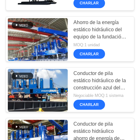
DE
construcción
CHARLAR
Heavy
Industry
LA
Co.Ltd..
All
Rights
FÁBRICA
Ahorro de la energía
Reserved.
estático hidráulico del
equipo de la fundación
CONTROL
de pila de la
MOQ:1 unidad
DE
construcción del
CHARLAR
conductor de pila de
CALIDAD
VY1200H/eficacia alta
Conductor de pila
estático hidráulico de la
ÉNTRENOS
construcción azul del
EN
color VY120A de gran
Negociable MOQ:1 sistema
CONTACTO
eficacia
CHARLAR
CON
Conductor de pila
estático hidráulico
CHATEA
ahorro de energía de