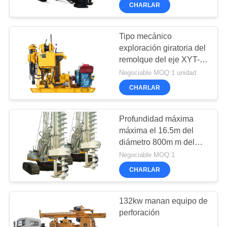
DE
CHARLAR
Heavy
Industry
LA
Co.Ltd..
All
Rights
FÁBRICA
Tipo mecánico
Reserved.
exploración giratoria del
remolque del eje XYT-
CONTROL
200 del equipo de la
Negociable MOQ:1 unidad
DE
perforación de base alta
CHARLAR
CALIDAD
Profundidad máxima
máxima el 16.5m del
ÉNTRENOS
diámetro 800m m del
EN
CAT TR180W CFA del
Negociable MOQ:1
CONTACTO
equipo original de la
CHARLAR
perforación
CON
132kw manan equipo de
perforación
CHATEA