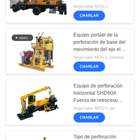
AHORA
Negociable MOQ:1
CHARLAR
COMPANY
NEWS
Equipo portátil de la
perforación de base del
movimiento del eje el
MAPA
100m 450m m
Negociable MOQ:1 sistema
DEL
CHARLAR
SITIO
Equipo de perforación
POLÍTICA
horizontal SHD60A
Fuerza de retroceso
DE
máxima 600/1200KN
Negociable MOQ:1 set
PRIVACIDAD
14T Fabricantes
CHARLAR
Tipo de perforación