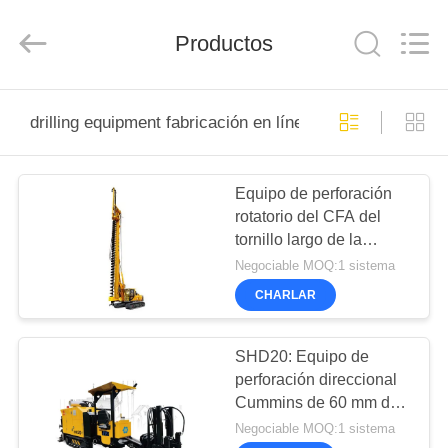
derlandse
ληνικά
日
Productos
本語
한국
العرب
हिन्दी
Türkçe
HOGAR
ndonesia
iếng Việt
drilling equipment fabricación en línea
ไทย
বাংলা
فارسی
PRODUCTOS
Polski
Equipo de perforación
rotatorio del CFA del
VR
Porcelana
tornillo largo de la
Bueno
SHOW
Calidad
construcción
Negociable MOQ:1 sistema
Triturador
hidráulico
de
CHARLAR
la
pila
SOBRE
Proveedor.
Copyright
NOSOTROS
©
SHD20: Equipo de
2010
-
perforación direccional
2026
Beijing
Cummins de 60 mm de
Sinovo
VIAJE
International
diámetro
Negociable MOQ:1 sistema
&
Sinovo