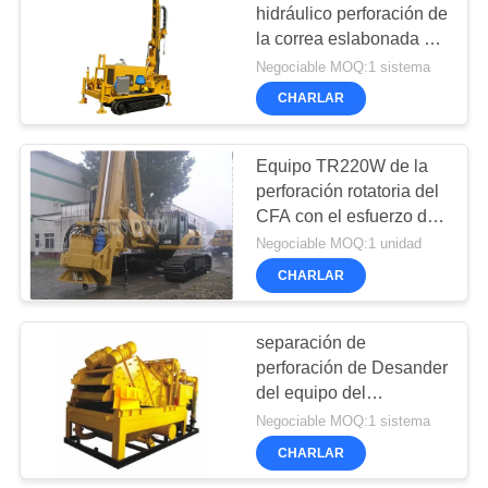
hidráulico perforación de
la correa eslabonada del
equipo del pozo de agua
Negociable MOQ:1 sistema
de Rig Engineering de
CHARLAR
la perforación
Equipo TR220W de la
perforación rotatoria del
CFA con el esfuerzo de
torsión 220KNm para la
Negociable MOQ:1 unidad
pila del diámetro interior
CHARLAR
del CFA
separación de
perforación de Desander
del equipo del
desarenador de los
Negociable MOQ:1 sistema
45μM Slurry 250m3/H
CHARLAR
de partículas sólidas en