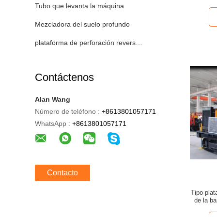
Tubo que levanta la máquina
Mezcladora del suelo profundo
plataforma de perforación reversa de la circulación
Contáctenos
Alan Wang
Número de teléfono :
+8613801057171
WhatsApp :
+8613801057171
Contacto
Tipo plat
de la b