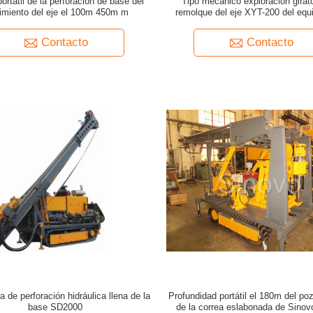
ortátil de la perforación de base del
Tipo mecánico exploración girato
miento del eje el 100m 450m m
remolque del eje XYT-200 del equi
perforación de base alta
Contacto
Contacto
a de perforación hidráulica llena de la
Profundidad portátil el 180m del po
base SD2000
de la correa eslabonada de Sinovo