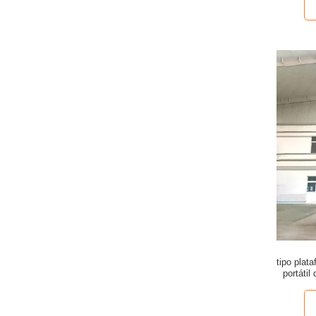
tipo plat
portátil
recogien