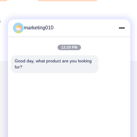
6
7
8
marketing010
12:20 PM
Good day, what product are you looking 
for?
Envíenos un correo
Send