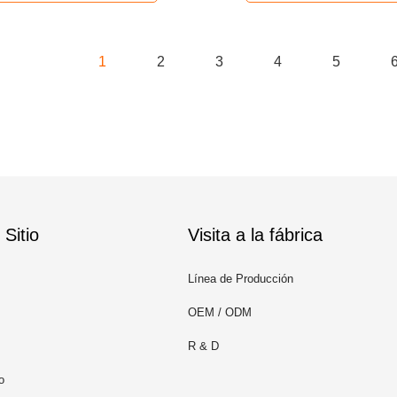
1
2
3
4
5
Sitio
Visita a la fábrica
Línea de Producción
OEM / ODM
R & D
o