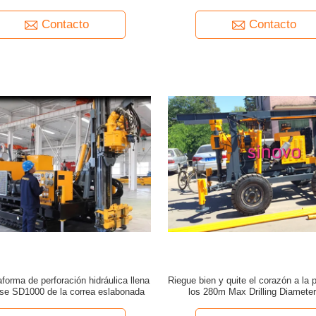
plataforma de perforación de la b
montado en la correa eslabonada o 
Contacto
Contacto
aforma de perforación hidráulica llena
Riegue bien y quite el corazón a la 
ase SD1000 de la correa eslabonada
los 280m Max Drilling Diameter
plataforma de perforación XYT-2
remolque o tipo de la correa esl