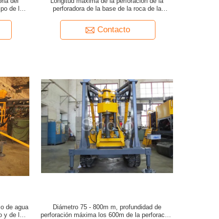
ria del
Longitud máxima de la perforación de la
po de la
perforadora de la base de la roca de la
plataforma de perforación de la base de YDL-
2B los 600m
Contacto
zo de agua
Diámetro 75 - 800m m, profundidad de
 y de la
perforación máxima los 600m de la perforación